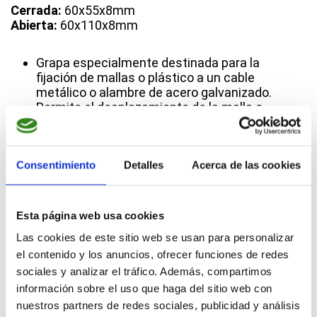
Cerrada:
60x55x8mm
Abierta:
60x110x8mm
Grapa especialmente destinada para la
fijación de mallas o plástico a un cable
metálico o alambre de acero galvanizado.
Permite el desplazamiento de la malla o
plástico de forma corrediza a lo largo del
cable o alambre.
De gran durabilidad y resistencia gracias a
Consentimiento
Detalles
Acerca de las cookies
sus dientes de agarre en forma de arpón o
gancho.
Fácil de montar gracias a las puntas de clic.
Esta página web usa cookies
EJEMPLOS DE CLIENTES
Las cookies de este sitio web se usan para personalizar
el contenido y los anuncios, ofrecer funciones de redes
sociales y analizar el tráfico. Además, compartimos
información sobre el uso que haga del sitio web con
nuestros partners de redes sociales, publicidad y análisis