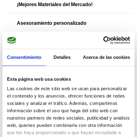
¡Mejores Materiales del Mercado!
Asesoramiento personalizado
Pedidos a medida
Consentimiento
Detalles
Acerca de las cookies
Pagos 100% Seguros
Esta página web usa cookies
Las cookies de este sitio web se usan para personalizar
Descripción
el contenido y los anuncios, ofrecer funciones de redes
sociales y analizar el tráfico. Además, compartimos
Este perfil se utiliza principalmente para la
fijación
información sobre el uso que haga del sitio web con
de la malla o el plástico junto al listón omega
nuestros partners de redes sociales, publicidad y análisis
grande
a la hora de cubrir el invernadero. Este perfil
web, quienes pueden combinarla con otra información
se utiliza porque permite
tensar mejor la malla o
plástico
del invernadero.
que les haya proporcionado o que hayan recopilado a