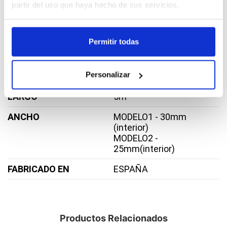
partir del uso que haya hecho de sus servicios.
Detalles de producto
Permitir todas
MATERIAL
Acero galvanizado
Personalizar
GROSOR
1,5mm
LARGO
5m
ANCHO
MODELO1 - 30mm
(interior)
MODELO2 -
25mm(interior)
FABRICADO EN
ESPAÑA
Productos Relacionados