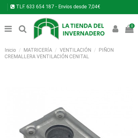
TLF.
633 654 187
- Envíos desde 7,04€
0
Inicio
MATRICERÍA
VENTILACIÓN
PIÑON
CREMALLERA VENTILACIÓN CENITAL