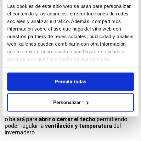
Las cookies de este sitio web se usan para personalizar
Asesoramiento personalizado
el contenido y los anuncios, ofrecer funciones de redes
sociales y analizar el tráfico. Además, compartimos
Pedidos a medida
información sobre el uso que haga del sitio web con
nuestros partners de redes sociales, publicidad y análisis
web, quienes pueden combinarla con otra información
Pagos 100% Seguros
que les haya proporcionado o que hayan recopilado a
partir del uso que haya hecho de sus servicios.
Descripción
Permitir todas
El sistema piñón cremallera se encarga de
iniciar el
movimiento de la barra motor a la cremallera para
Personalizar
ventilación cenital.
Mediante la rotación del piñón, la cremallera subirá
o bajará para
abrir o cerrar el techo
permitiendo
poder regular la
ventilación y temperatura
del
invernadero.