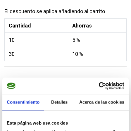
El descuento se aplica añadiendo al carrito
Cantidad
Ahorras
10
5 %
30
10 %
¡Mejores Materiales del Mercado!
Consentimiento
Detalles
Acerca de las cookies
Asesoramiento personalizado
Pedidos a medida
Esta página web usa cookies