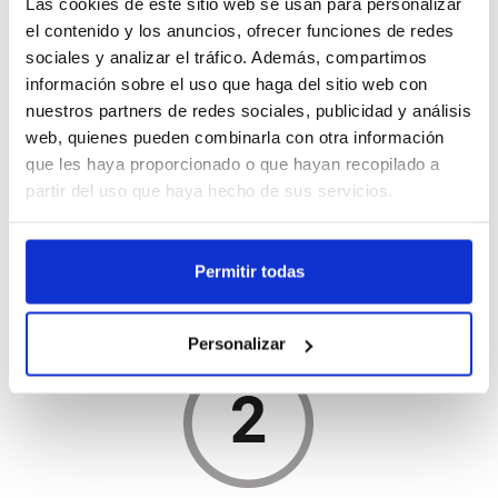
Las cookies de este sitio web se usan para personalizar
el contenido y los anuncios, ofrecer funciones de redes
Pagos 100% Seguros
sociales y analizar el tráfico. Además, compartimos
información sobre el uso que haga del sitio web con
nuestros partners de redes sociales, publicidad y análisis
web, quienes pueden combinarla con otra información
Descripción
que les haya proporcionado o que hayan recopilado a
partir del uso que haya hecho de sus servicios.
Abrazadera de acero que sirve para unir el final de
una cremallera de ventilación cenital al perfil "H" o
"C pequeño".
Permitir todas
Tornillos no incluidos.
Personalizar